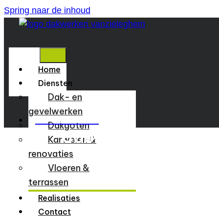
Spring naar de inhoud
Home
Diensten
Dak- en
gevelwerken
09 324 82 17
Dakgoten
Cookiebeleid
Karweien &
renovaties
Vloeren &
terrassen
Realisaties
Contact