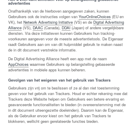
advertenties
Onafhankelijk van de hierboven aangegeven zaken, kunnen
Gebruikers ook de instructies volgen van
YourOnlineChoices
(EU en
VK), het
Network Advertising Initiative
(VS) en de
Digital Advertising
Alliance
(VS),
DAAC
(Canada),
DDAI
(Japan) of andere vergelijkbare
diensten. Via deze initiatieven kunnen Gebruikers hun tracking-
voorkeuren aangeven voor de meeste advertentietools. De Eigenaar
raadt Gebruikers aan om van dit hulpmiddel gebruik te maken naast
de in dit document verstrekte informatie.
De Digital Advertising Alliance heeft een app met de naam
AppChoices
waarmee Gebruikers op belangstelling gebaseerde
advertenties in mobiele apps kunnen beheren.
Gevolgen van het weigeren van het gebruik van Trackers
Gebruikers zijn vrij om te beslissen of ze al dan niet toestemming
geven voor het gebruik van Trackers. Houd er echter rekening mee dat
Trackers deze Website helpen om Gebruikers een betere ervaring en
geavanceerde functionaliteiten te bieden (in overeenstemming met de
in dit document uiteengezette doeleinden). Daarom kan de Eigenaar,
als de Gebruiker ervoor kiest om het gebruik van Trackers te
blokkeren, wellicht geen gerelateerde functies bieden.