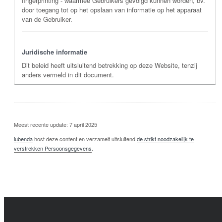
fingerprinting - waarmee Gebruikers gevolgd kunnen worden, bv.
door toegang tot op het opslaan van informatie op het apparaat
van de Gebruiker.
Juridische informatie
Dit beleid heeft uitsluitend betrekking op deze Website, tenzij
anders vermeld in dit document.
Meest recente update: 7 april 2025
iubenda
host deze content en verzamelt uitsluitend
de strikt noodzakelijk te
verstrekken Persoonsgegevens
.